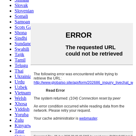
Slovak
Slovenian
Somali
Samoan
Scots Gaelic
Shona
Sindhi
Sundanese
Swahili
Tajik
Tamil
Telugu
Thai
Ukrainian
Urdu
Uzbek
Vietnamese
Welsh
Xhosa
Yiddish
Yoruba
Zulu
Kinyarwanda
Tatar