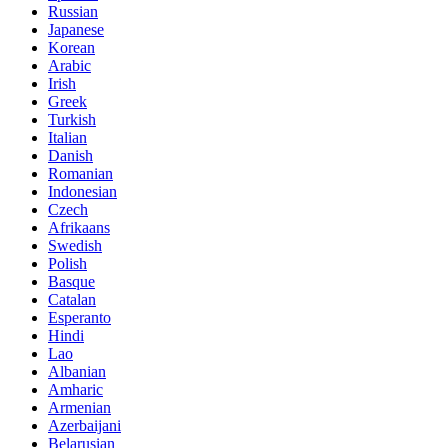
Russian
Japanese
Korean
Arabic
Irish
Greek
Turkish
Italian
Danish
Romanian
Indonesian
Czech
Afrikaans
Swedish
Polish
Basque
Catalan
Esperanto
Hindi
Lao
Albanian
Amharic
Armenian
Azerbaijani
Belarusian