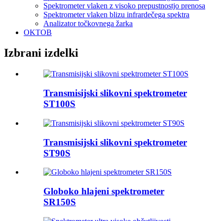
Spektrometer vlaken z visoko prepustnostjo prenosa
Spektrometer vlaken blizu infrardečega spektra
Analizator točkovnega žarka
OKTOB
Izbrani izdelki
Transmisijski slikovni spektrometer
ST100S
Transmisijski slikovni spektrometer
ST90S
Globoko hlajeni spektrometer
SR150S