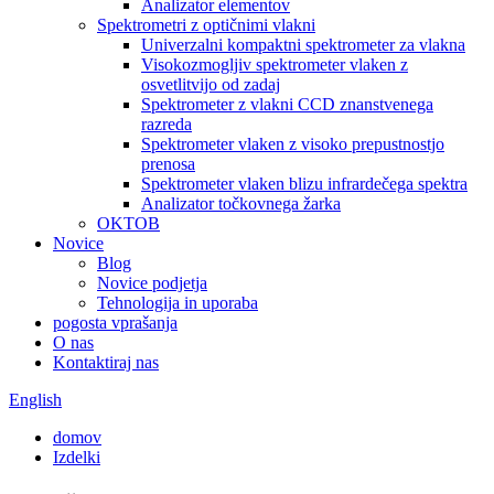
Analizator elementov
Spektrometri z optičnimi vlakni
Univerzalni kompaktni spektrometer za vlakna
Visokozmogljiv spektrometer vlaken z
osvetlitvijo od zadaj
Spektrometer z vlakni CCD znanstvenega
razreda
Spektrometer vlaken z visoko prepustnostjo
prenosa
Spektrometer vlaken blizu infrardečega spektra
Analizator točkovnega žarka
OKTOB
Novice
Blog
Novice podjetja
Tehnologija in uporaba
pogosta vprašanja
O nas
Kontaktiraj nas
English
domov
Izdelki