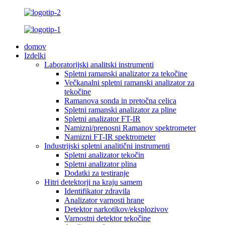
domov
Izdelki
Laboratorijski analitski instrumenti
Spletni ramanski analizator za tekočine
Večkanalni spletni ramanski analizator za
tekočine
Ramanova sonda in pretočna celica
Spletni ramanski analizator za pline
Spletni analizator FT-IR
Namizni/prenosni Ramanov spektrometer
Namizni FT-IR spektrometer
Industrijski spletni analitični instrumenti
Spletni analizator tekočin
Spletni analizator plina
Dodatki za testiranje
Hitri detektorji na kraju samem
Identifikator zdravila
Analizator varnosti hrane
Detektor narkotikov/eksplozivov
Varnostni detektor tekočine