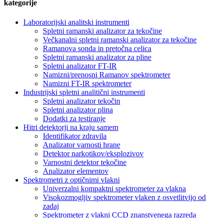
kategorije
Laboratorijski analitski instrumenti
Spletni ramanski analizator za tekočine
Večkanalni spletni ramanski analizator za tekočine
Ramanova sonda in pretočna celica
Spletni ramanski analizator za pline
Spletni analizator FT-IR
Namizni/prenosni Ramanov spektrometer
Namizni FT-IR spektrometer
Industrijski spletni analitični instrumenti
Spletni analizator tekočin
Spletni analizator plina
Dodatki za testiranje
Hitri detektorji na kraju samem
Identifikator zdravila
Analizator varnosti hrane
Detektor narkotikov/eksplozivov
Varnostni detektor tekočine
Analizator elementov
Spektrometri z optičnimi vlakni
Univerzalni kompaktni spektrometer za vlakna
Visokozmogljiv spektrometer vlaken z osvetlitvijo od
zadaj
Spektrometer z vlakni CCD znanstvenega razreda