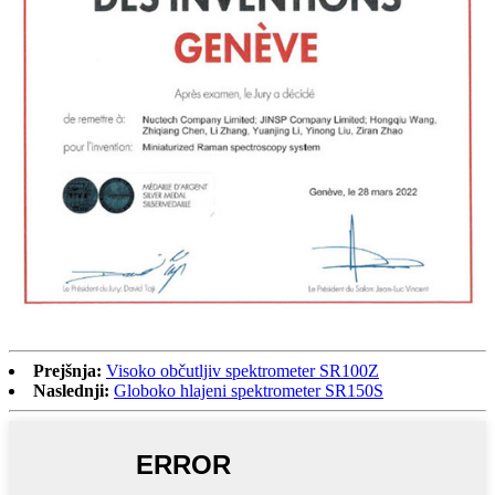
Prejšnja:
Visoko občutljiv spektrometer SR100Z
Naslednji:
Globoko hlajeni spektrometer SR150S