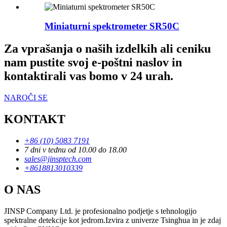
Miniaturni spektrometer SR50C
Za vprašanja o naših izdelkih ali ceniku
nam pustite svoj e-poštni naslov in
kontaktirali vas bomo v 24 urah.
NAROČI SE
KONTAKT
+86 (10) 5083 7191
7 dni v tednu od 10.00 do 18.00
sales@jinsptech.com
+8618813010339
O NAS
JINSP Company Ltd. je profesionalno podjetje s tehnologijo
spektralne detekcije kot jedrom.Izvira z univerze Tsinghua in je zdaj