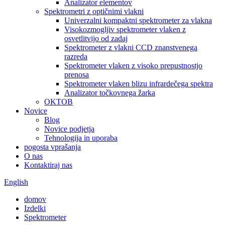
Analizator elementov
Spektrometri z optičnimi vlakni
Univerzalni kompaktni spektrometer za vlakna
Visokozmogljiv spektrometer vlaken z
osvetlitvijo od zadaj
Spektrometer z vlakni CCD znanstvenega
razreda
Spektrometer vlaken z visoko prepustnostjo
prenosa
Spektrometer vlaken blizu infrardečega spektra
Analizator točkovnega žarka
OKTOB
Novice
Blog
Novice podjetja
Tehnologija in uporaba
pogosta vprašanja
O nas
Kontaktiraj nas
English
domov
Izdelki
Spektrometer