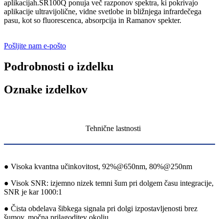
aplikacijah.SR100Q ponuja več razponov spektra, ki pokrivajo
aplikacije ultravijolične, vidne svetlobe in bližnjega infrardečega
pasu, kot so fluorescenca, absorpcija in Ramanov spekter.
Pošljite nam e-pošto
Podrobnosti o izdelku
Oznake izdelkov
Tehnične lastnosti
● Visoka kvantna učinkovitost, 92%@650nm, 80%@250nm
● Visok SNR: izjemno nizek temni šum pri dolgem času integracije,
SNR je kar 1000:1
● Čista obdelava šibkega signala pri dolgi izpostavljenosti brez
šumov, močna prilagoditev okolju