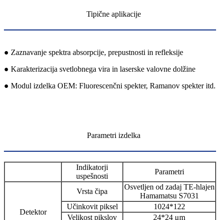
Tipične aplikacije
● Zaznavanje spektra absorpcije, prepustnosti in refleksije
● Karakterizacija svetlobnega vira in laserske valovne dolžine
● Modul izdelka OEM: Fluorescenčni spekter, Ramanov spekter itd.
Parametri izdelka
Indikatorji
Parametri
uspešnosti
Osvetljen od zadaj TE-hlajen
Vrsta čipa
Hamamatsu S7031
Učinkovit piksel
1024*122
Detektor
Velikost pikslov
24*24 μm