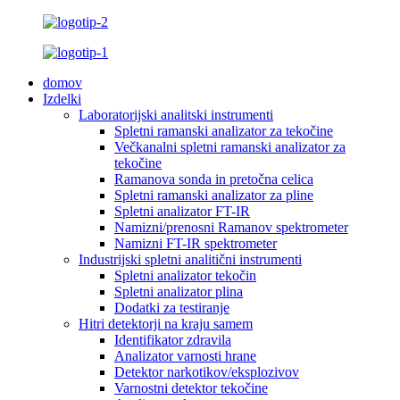
domov
Izdelki
Laboratorijski analitski instrumenti
Spletni ramanski analizator za tekočine
Večkanalni spletni ramanski analizator za
tekočine
Ramanova sonda in pretočna celica
Spletni ramanski analizator za pline
Spletni analizator FT-IR
Namizni/prenosni Ramanov spektrometer
Namizni FT-IR spektrometer
Industrijski spletni analitični instrumenti
Spletni analizator tekočin
Spletni analizator plina
Dodatki za testiranje
Hitri detektorji na kraju samem
Identifikator zdravila
Analizator varnosti hrane
Detektor narkotikov/eksplozivov
Varnostni detektor tekočine