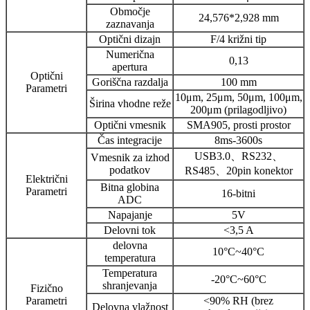
Območje
24,576*2,928 mm
zaznavanja
Optični dizajn
F/4 križni tip
Numerična
0,13
apertura
Optični
Goriščna razdalja
100 mm
Parametri
10μm, 25μm, 50μm, 100μm,
Širina vhodne reže
200μm (prilagodljivo)
Optični vmesnik
SMA905, prosti prostor
Čas integracije
8ms-3600s
USB3.0、RS232、
Vmesnik za izhod
podatkov
RS485、20pin konektor
Električni
Bitna globina
Parametri
16-bitni
ADC
Napajanje
5V
Delovni tok
<3,5 A
delovna
10°C~40°C
temperatura
Temperatura
-20°C~60°C
shranjevanja
Fizično
Parametri
<90% RH (brez
Delovna vlažnost