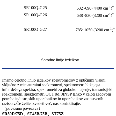
-1
*
SR100Q-G25
532~690 (4400 cm
)
-1
*
SR100Q-G26
638~830 (3200 cm
)
-1
*
SR100Q-G27
785~1050 (3200 cm
)
Sorodne linije izdelkov
Imamo celotno linijo izdelkov spektrometrov z optičnimi vlakni,
vključno z miniaturnimi spektrometri, spektrometri bližnjega
infrardečega spektra, spektrometri za globoko hlajenje, transmisijski
spektrometri, spektrometri OCT itd. JINSP lahko v celoti zadovolji
potrebe industrijskih uporabnikov in uporabnikov znanstvenih
raziskav.Če želite izvedeti več, nas kontaktirajte.
（povezana povezava）
SR50D/75D、ST45B/75B、ST75Z