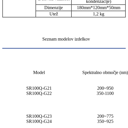
kondenzacije)
Dimenzije
180mm*120mm*50mm
Utež
1,2 kg
Seznam modelov izdelkov
Model
Spektralno območje (nm)
SR100Q-G21
200~950
SR100Q-G22
350-1100
SR100Q-G23
200~775
SR100Q-G24
350~925