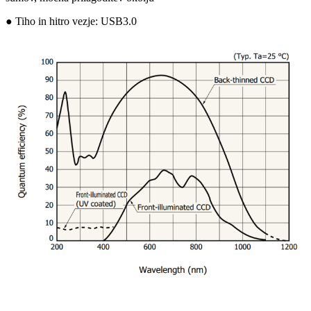
● Tiho in hitro vezje: USB3.0