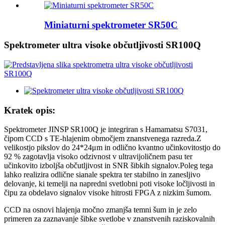
Miniaturni spektrometer SR50C
Spektrometer ultra visoke občutljivosti SR100Q
Kratek opis:
Spektrometer JINSP SR100Q je integriran s Hamamatsu S7031,
čipom CCD s TE-hlajenim območjem znanstvenega razreda.Z
velikostjo pikslov do 24*24μm in odlično kvantno učinkovitostjo do
92 % zagotavlja visoko odzivnost v ultravijoličnem pasu ter
učinkovito izboljša občutljivost in SNR šibkih signalov.Poleg tega
lahko realizira odlične sianale spektra ter stabilno in zanesljivo
delovanje, ki temelji na napredni svetlobni poti visoke ločljivosti in
čipu za obdelavo signalov visoke hitrosti FPGA z nizkim šumom.
CCD na osnovi hlajenja močno zmanjša temni šum in je zelo
primeren za zaznavanje šibke svetlobe v znanstvenih raziskovalnih