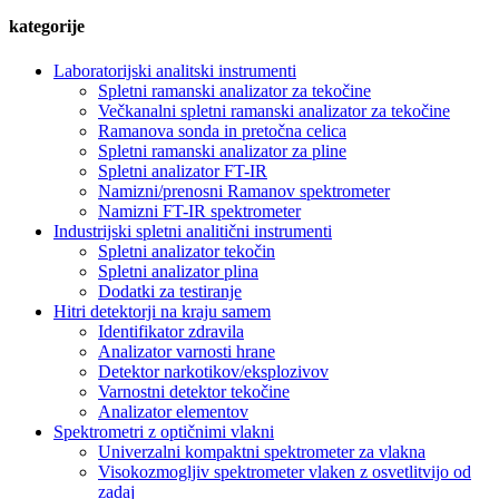
kategorije
Laboratorijski analitski instrumenti
Spletni ramanski analizator za tekočine
Večkanalni spletni ramanski analizator za tekočine
Ramanova sonda in pretočna celica
Spletni ramanski analizator za pline
Spletni analizator FT-IR
Namizni/prenosni Ramanov spektrometer
Namizni FT-IR spektrometer
Industrijski spletni analitični instrumenti
Spletni analizator tekočin
Spletni analizator plina
Dodatki za testiranje
Hitri detektorji na kraju samem
Identifikator zdravila
Analizator varnosti hrane
Detektor narkotikov/eksplozivov
Varnostni detektor tekočine
Analizator elementov
Spektrometri z optičnimi vlakni
Univerzalni kompaktni spektrometer za vlakna
Visokozmogljiv spektrometer vlaken z osvetlitvijo od
zadaj